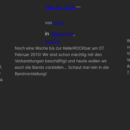
Jan. 31, 2015
—
Chris
von
in
Allgemein
, 
W
Bands
v
Noch eine Woche bis zur KellerROCKbar am 07.
V
Februar 2015! Wir sind schon mächtig mit den
V
Vorbereitungen beschäftigt und heute wollen wir
A
1.
euch die Bands vorstellen… Schaut mal rein in die
7
r
Bandvorstellung!
ok